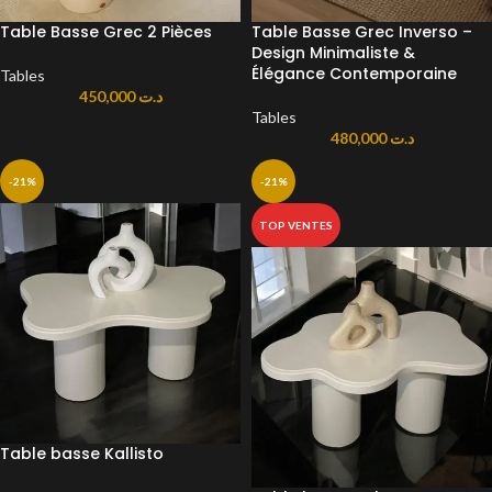
Table Basse Grec 2 Pièces
Table Basse Grec Inverso –
Design Minimaliste &
Élégance Contemporaine
Tables
450,000
د.ت
Tables
480,000
د.ت
-21%
-21%
TOP VENTES
Table basse Kallisto