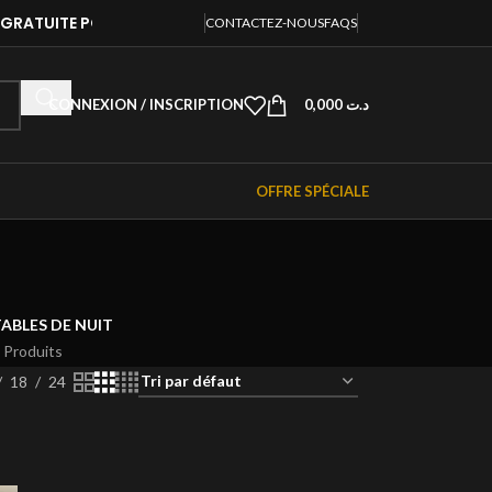
AISON GRATUITE POUR TOUTES LES COMMANDES
LIVRAISON 
CONTACTEZ-NOUS
FAQS
CONNEXION / INSCRIPTION
0,000
د.ت
OFFRE SPÉCIALE
ABLES DE NUIT
 Produits
18
24