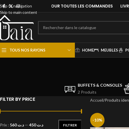
LIVRAISON GRATUITE POUR TOUTES LES COMMANDES
Skip to navigation
Skip to main content
TOUS NOS RAYONS
HOME
MEUBLES
P
BUFFETS & CONSOLES
2 Produits
FILTER BY PRICE
Accueil
Produits iden
-10%
Prix :
د.ت 560
—
د.ت 450
FILTRER