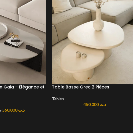
n Gaia – Élégance et
Table Basse Grec 2 Pièces
Tables
450,000
د.ت
560,000
د.ت
د