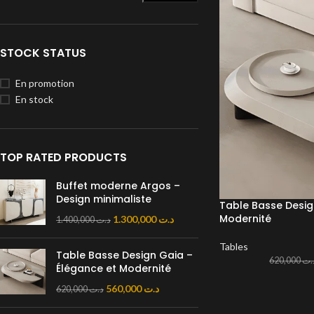
STOCK STATUS
En promotion
En stock
TOP RATED PRODUCTS
Buffet moderne Argos –
Design minimaliste
Table Basse Desig
Modernité
1.300,000
د.ت
1.400,000
د.ت
Tables
Table Basse Design Gaia –
620,000
.ت
Élégance et Modernité
560,000
د.ت
620,000
د.ت